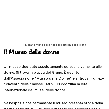
Il Merano Wine Fest nelle localtion della città
Il Museo delle donne
Un museo dedicato assolutamente ed esclisivamente alle
donne. Si trova in piazza del Grano. È gestito
dall’
Associazione “Museo delle Donne
” e si trova in un ex-
convento delle clarisse. Dal 2008 coordina la rete
internazionale dei musei delle donne .
Nell’esposizione permanente il museo presenta storia della
donna degli ultimi 200 anni collocata nell’ambiente socio-
culturale. Gli oggetti esposti dalla collezione del museo
sono abiti, accessori e oggetti della vita quotidiana, che
nella storiografia non furono presi in considerazione poiché