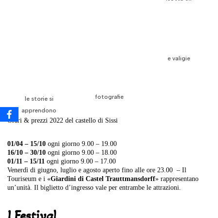
e valigie
fotografie
le storie si
apprendono
Orari & prezzi 2022 del castello di Sissi
01/04 – 15/10
ogni giorno 9.00 – 19.00
16/10 – 30/10
ogni giorno 9.00 – 18.00
01/11 – 15/11
ogni giorno 9.00 – 17.00
Venerdì di giugno, luglio e agosto aperto fino alle ore 23.00 – Il
Touriseum e i «
Giardini di Castel Trauttmansdorff
» rappresentano
un’unità. Il biglietto d’ingresso vale per entrambe le attrazioni.
I Festival
I concerti delle Settimane musicali