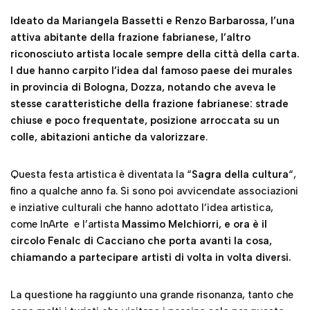
stesse caratteristiche della frazione fabrianese: strade
chiuse e poco frequentate, posizione arroccata su un
colle, abitazioni antiche da valorizzare
.
Questa festa artistica è diventata la “
Sagra della cultura
“,
fino a qualche anno fa. Si sono poi avvicendate associazioni
e inziative culturali che hanno adottato l’idea artistica,
come InArte e l’artista
Massimo Melchiorri, e ora è il
circolo Fenalc di Cacciano che porta avanti la cosa,
chiamando a partecipare artisti di volta in volta diversi.
La questione ha raggiunto una grande risonanza, tanto che
sono molti i turisti che visitano i paesino solo per questo
motivo, e certamente l’intenzione iniziale andrebbe
perseguita.
Lo scorso anno si è aggiunto un vero e proprio
capolavoro
,
quanto a somiglianza del soggetto, delicatezza e dovizia