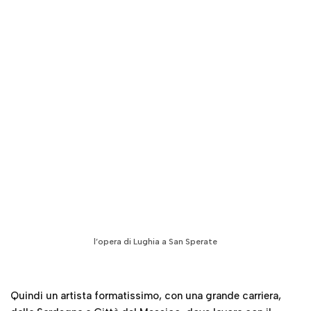
l’opera di Lughia a San Sperate
Quindi un artista formatissimo, con una grande carriera,
dalla Sardegna a Città del Messico, dove lavora con il
grande muralista
David
Alfaro Siqueiros.
Artista che
abbiamo gia raccontato in questo
video
dedicato alla
mostra bolognese sull’
ARTE MESSICANA DEL XX
SECOLO.