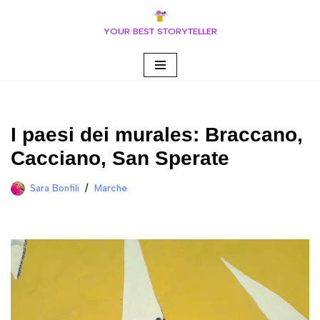
YOUR BEST STORYTELLER
Vai
al
contenuto
I paesi dei murales: Braccano,
Cacciano, San Sperate
Sara Bonfili
Marche