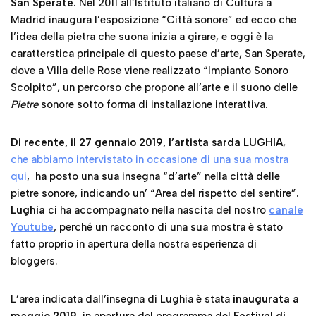
Pietre
sonore sotto forma di installazione interattiva.
Di recente, il 27 gennaio 2019, l’artista sarda LUGHIA
,
che abbiamo intervistato in occasione di una sua mostra
qui
, ha posto una sua insegna “d’arte” nella città delle
pietre sonore, indicando un’ “Area del rispetto del sentire”.
Lughia
ci ha accompagnato nella nascita del nostro
canale
Youtube
, perché un racconto di una sua mostra è stato
fatto proprio in apertura della nostra esperienza di
bloggers.
L’area indicata dall’insegna di Lughia è stata
inaugurata a
maggio 2019
, in apertura del programma del
Festival di
Sant’Arte 2019
.
Il “Giardino Sonoro” è la terza delle quattordici tappe de “I
LUOGHI DEL SENTIRE”, progetto di Lughia legato ai luoghi
in cui si sollecita una disponibilità all’ascolto della propria