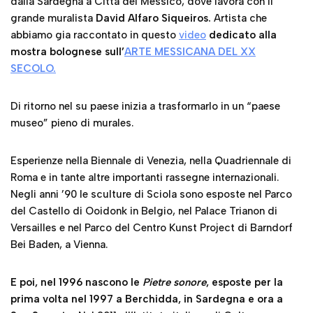
Di ritorno nel su paese inizia a trasformarlo in un “paese
museo” pieno di murales.
Esperienze nella Biennale di Venezia, nella Quadriennale di
Roma e in tante altre importanti rassegne internazionali.
Negli anni ’90 le sculture di Sciola sono esposte nel Parco
del Castello di Ooidonk in Belgio, nel Palace Trianon di
Versailles e nel Parco del Centro Kunst Project di Barndorf
Bei Baden, a Vienna.
E poi, nel 1996 nascono le
Pietre sonore
, esposte per la
prima volta nel 1997 a Berchidda, in Sardegna e ora a
San Sperate.
Nel 2011 all’Istituto italiano di Cultura a
Madrid inaugura l’esposizione “Città sonore” ed ecco che
l’idea della pietra che suona inizia a girare, e oggi è la
caratterstica principale di questo paese d’arte, San Sperate,
dove a Villa delle Rose viene realizzato “Impianto Sonoro
Scolpito”, un percorso che propone all’arte e il suono delle