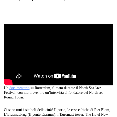
Un
documentario
su Rotterdam, filmato durante il North Sea Jazz
Festival, con molti eventi e un’intervista al fondatore del North sea
Round Town.
Ci sono tutti i simboli della città! Il porto, le case cubiche di Piet Blom,
L’Erasmusbrug (Il ponte Erasmus), l’Euromast tower, The Hotel New