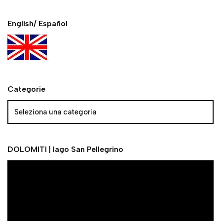
English/ Español
Categorie
DOLOMITI | lago San Pellegrino
V
i
d
e
o