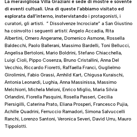
La meravigliosa Villa Graziani è sede di mostre e sovente
di eventi cultuali. Una di queste l’abbiamo visitato ed
esplorata dall’interno, instervistando
i protagonisti, i
curatori, gli artisti. ” Dissolvenze Incrociate” a San Giustino
ha coinvolto i seguenti artisti: Angelo Accadia, Rita
Albertini, Omero Angerame, Domenico Asmone, Rossella
Baldecchi, Paolo Ballerani, Massimo Bardelli, Toni Bellucci,
Angelisa Bertoloni, Mario Boldrini, Stefano Chiacchella,
Luigi Cioli, Pippo Cosenza, Bruno Cristallini, Anna Del
Vecchio, Riccardo Fioretti, Raffaella Franci, Guglielmo
Girolimini, Fabio Grassi, Arnhild Kart, Chigusa Kuraischi,
Antonia Leonardi, Lughia, Anna Massinissa, Massimo
Melchiorri, Michela Meloni, Enrico Miglio, Maria Silvia
Orlandini, Fiorella Pasquini, Rosella Passeri, Cecilia
Piersigilli, Caterina Prato, Eliana Prosperi, Francesco Pujia,
Achille Quadrini, Ferruccio Ramadori, Simona Salvuccelli
Ranchi, Lorenzo Santoni, Veronica Severi, David Urru, Mauro
Tippolotti.