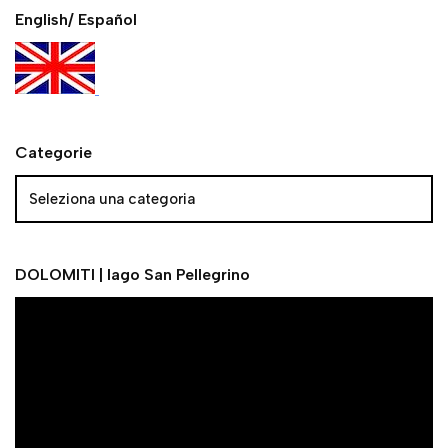
English/ Español
Categorie
DOLOMITI | lago San Pellegrino
V
i
d
e
o
P