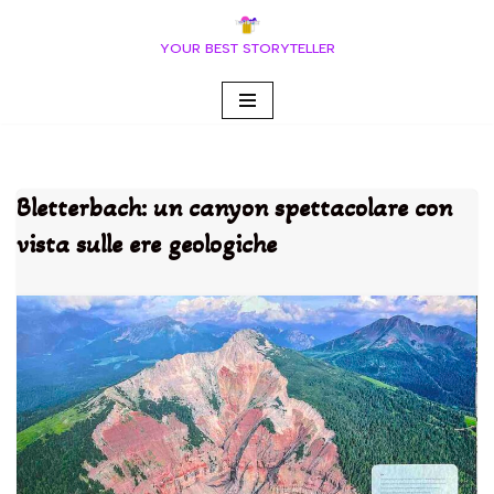
YOUR BEST STORYTELLER
Vai
al
contenuto
Bletterbach: un canyon spettacolare con
vista sulle ere geologiche