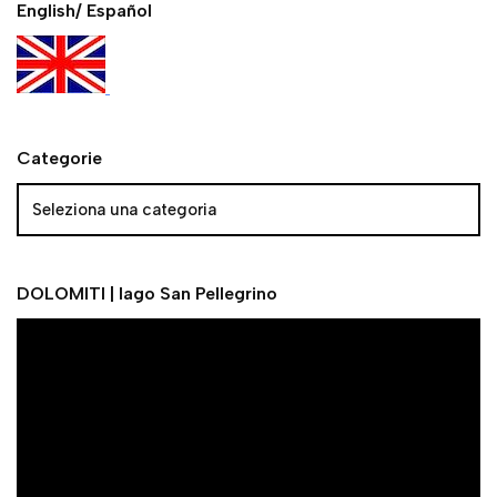
English/ Español
Categorie
DOLOMITI | lago San Pellegrino
V
i
d
e
o
P
l