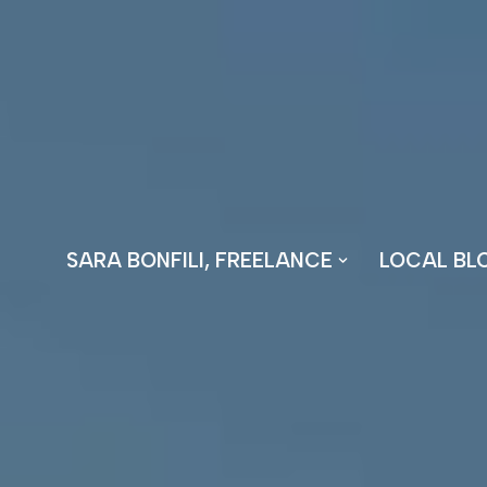
Vai
al
contenuto
SARA BONFILI, FREELANCE
LOCAL BL