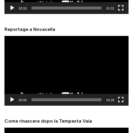
y
00:00
01:01
e
r
Reportage a Novacella
V
i
d
e
o
P
l
a
y
00:00
04:28
e
r
Come rinascere dopo la Tempesta Vaia
V