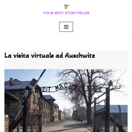
YOUR BEST STORYTELLER
Vai
al
contenuto
La visita virtuale ad Auschwitz