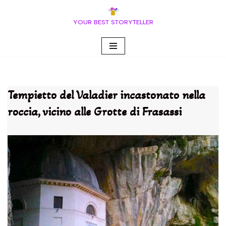
YOUR BEST STORYTELLER
Vai
al
contenuto
Tempietto del Valadier incastonato nella
roccia, vicino alle Grotte di Frasassi