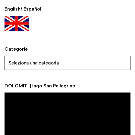
English/ Español
Categorie
DOLOMITI | lago San Pellegrino
V
i
d
e
o
P