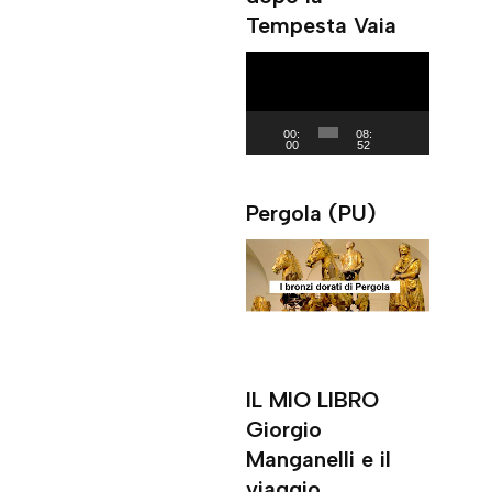
Tempesta Vaia
a
y
V
e
i
r
d
00:
08:
00
52
e
o
Pergola (PU)
P
l
a
y
e
r
IL MIO LIBRO
Giorgio
Manganelli e il
viaggio