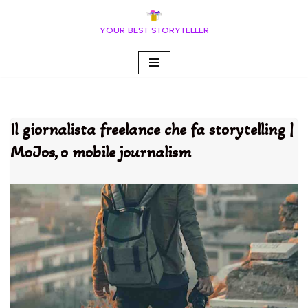
YOUR BEST STORYTELLER
Vai
al
contenuto
Il giornalista freelance che fa storytelling |
MoJos, o mobile journalism