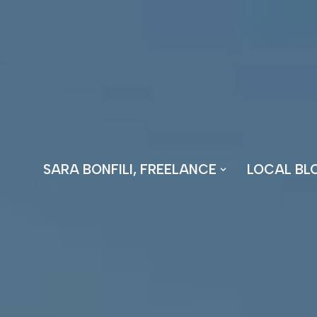
Vai
al
contenuto
SARA BONFILI, FREELANCE
LOCAL BL