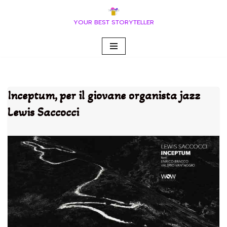
YOUR BEST STORYTELLER
Vai
al
contenuto
Inceptum, per il giovane organista jazz
Lewis Saccocci