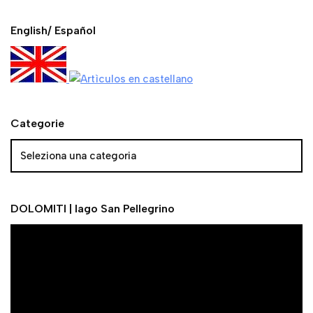
English/ Español
Categorie
DOLOMITI | lago San Pellegrino
V
i
d
e
o