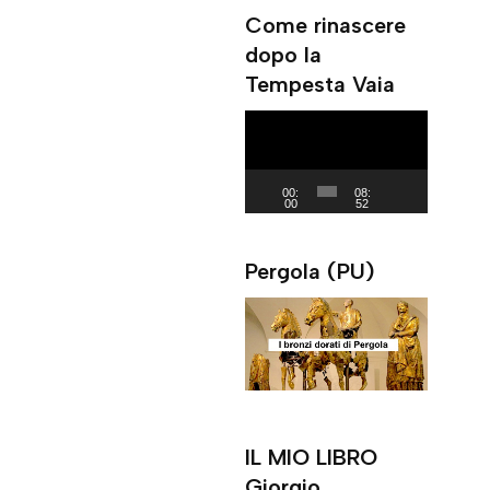
Come rinascere
P
dopo la
l
Tempesta Vaia
a
y
V
e
i
r
d
00:
08:
00
52
e
o
Pergola (PU)
P
l
a
y
e
r
IL MIO LIBRO
Giorgio