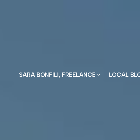
Vai
al
contenuto
SARA BONFILI, FREELANCE
LOCAL BL