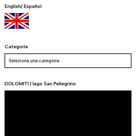
English/ Español
Categorie
DOLOMITI | lago San Pellegrino
V
i
d
e
o
P