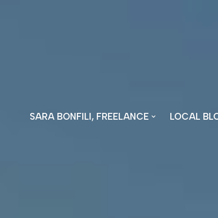
Vai
al
contenuto
SARA BONFILI, FREELANCE
LOCAL BL