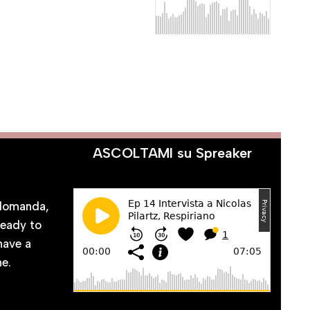
ASCOLTAMI su Spreaker
CI
 domanda,
ready to
 have a
ne.