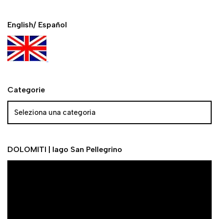
English/ Español
Categorie
DOLOMITI | lago San Pellegrino
V
i
d
e
o