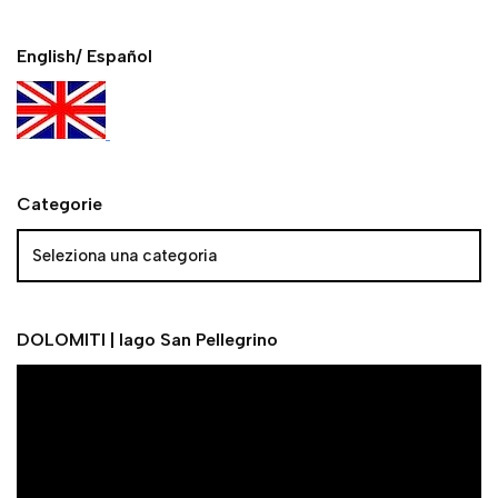
English/ Español
Categorie
DOLOMITI | lago San Pellegrino
V
i
d
e
o