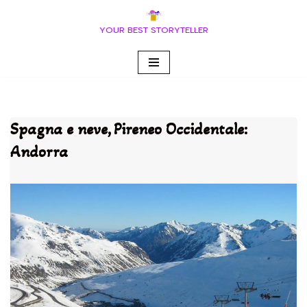
YOUR BEST STORYTELLER
Vai
al
contenuto
Spagna e neve, Pireneo Occidentale:
Andorra