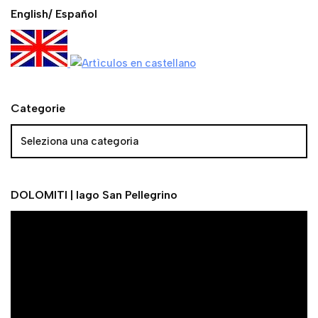
English/ Español
Categorie
DOLOMITI | lago San Pellegrino
V
i
d
e
o
P