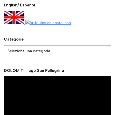
English/ Español
Categorie
DOLOMITI | lago San Pellegrino
V
i
d
e
o
P