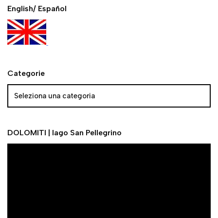
English/ Español
Categorie
DOLOMITI | lago San Pellegrino
V
i
d
e
o
P