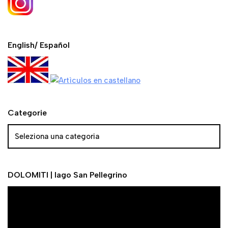
English/ Español
Categorie
DOLOMITI | lago San Pellegrino
V
i
d