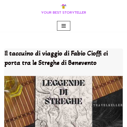
YOUR BEST STORYTELLER
Vai
al
contenuto
Il taccuino di viaggio di Fabio Cioffi ci
porta tra le Streghe di Benevento