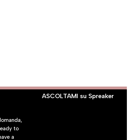
ASCOLTAMI su Spreaker
CI
 domanda,
ready to
 have a