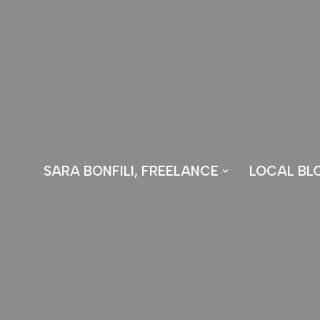
Vai
al
contenuto
SARA BONFILI, FREELANCE
LOCAL BL