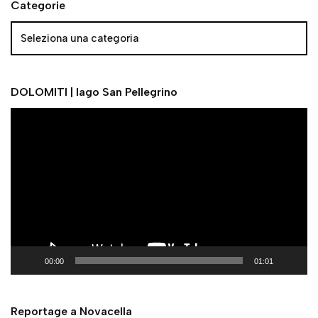
Categorie
DOLOMITI | lago San Pellegrino
V
i
d
e
o
P
l
a
y
00:00
01:01
e
r
Reportage a Novacella