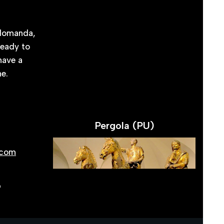
 domanda,
ready to
 have a
ne.
Pergola (PU)
.com
o