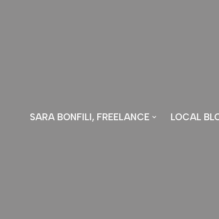
Vai
al
contenuto
SARA BONFILI, FREELANCE
LOCAL BL