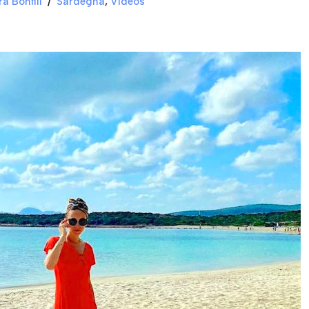
ra Bonfili
Sardegna
,
Videos