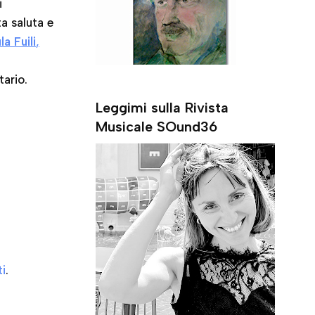
i
ta saluta e
a Fuili
,
ario.
Leggimi sulla Rivista
Musicale SOund36
i
.