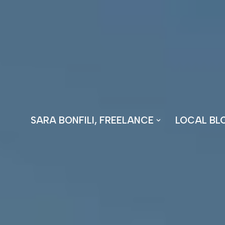
Vai
al
contenuto
SARA BONFILI, FREELANCE
LOCAL BL