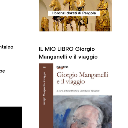
e
r
ntaleo,
IL MIO LIBRO Giorgio
Manganelli e il viaggio
ppe