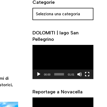
Categorie
DOLOMITI | lago San
Pellegrino
V
i
d
e
o
00:00
01:01
mi di
P
storici,
l
Reportage a Novacella
a
y
V
e
i