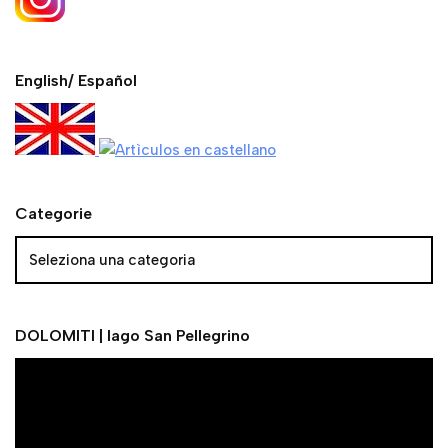
English/ Español
Categorie
DOLOMITI | lago San Pellegrino
V
i
d
e