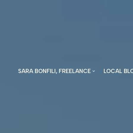
Vai
al
contenuto
SARA BONFILI, FREELANCE
LOCAL BL