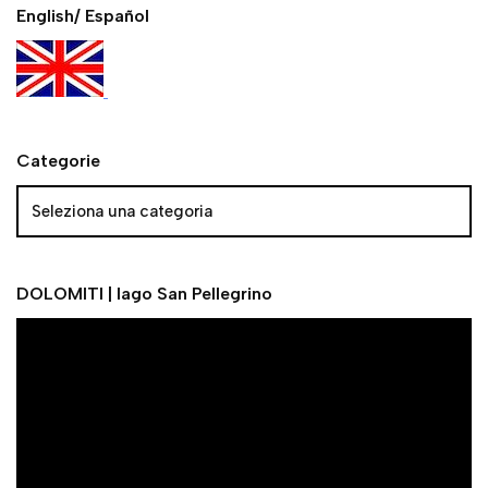
English/ Español
Categorie
DOLOMITI | lago San Pellegrino
V
i
d
e
o
P
l