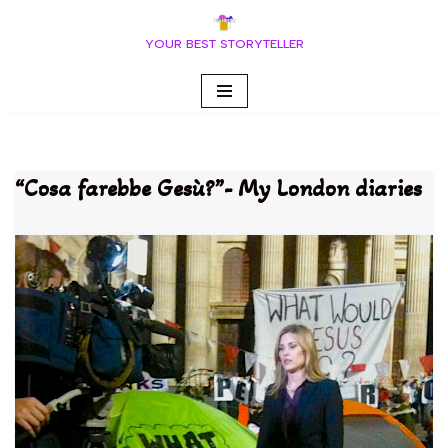
YOUR BEST STORYTELLER
Vai
al
contenuto
“Cosa farebbe Gesù?”- My London diaries