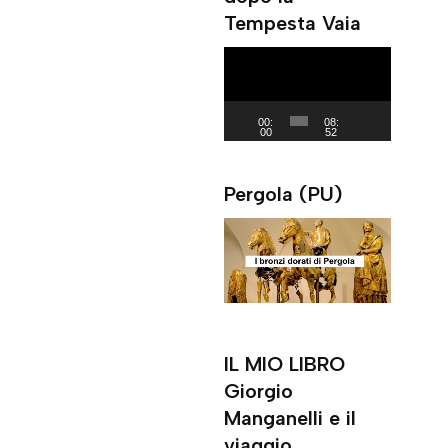
Tempesta Vaia
a
y
V
e
i
r
d
00:
08:
00
52
e
o
Pergola (PU)
P
l
a
y
e
r
IL MIO LIBRO
Giorgio
Manganelli e il
viaggio