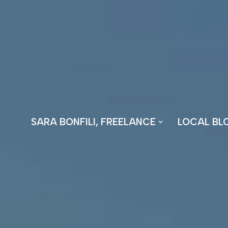
Vai
al
contenuto
SARA BONFILI, FREELANCE
LOCAL BL