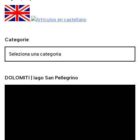
Categorie
DOLOMITI | lago San Pellegrino
V
i
d
e
o
P
l