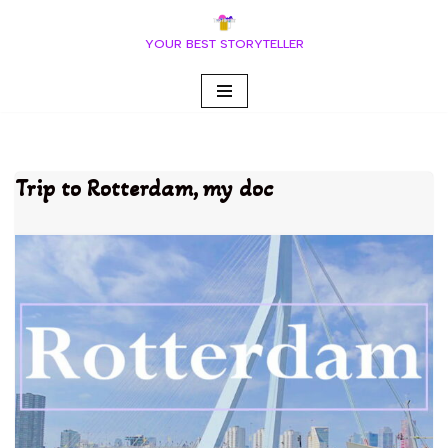
YOUR BEST STORYTELLER
Vai
al
contenuto
Trip to Rotterdam, my doc