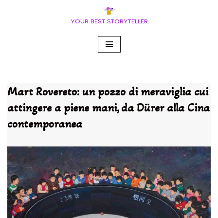
YOUR BEST STORYTELLER
Vai
al
contenuto
Mart Rovereto: un pozzo di meraviglia cui
attingere a piene mani, da Dürer alla Cina
contemporanea