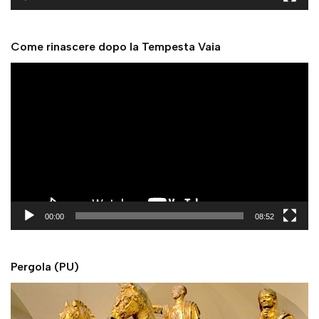
e
r
Come rinascere dopo la Tempesta Vaia
V
i
d
e
o
P
l
a
y
00:00
08:52
e
r
Pergola (PU)