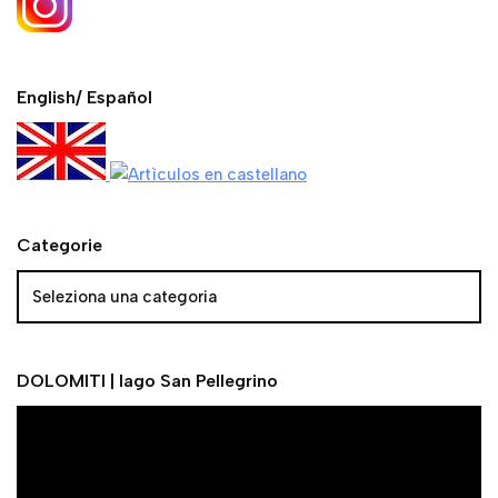
English/ Español
Categorie
DOLOMITI | lago San Pellegrino
V
i
d