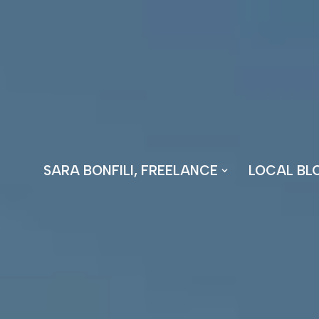
Vai
al
contenuto
SARA BONFILI, FREELANCE
LOCAL BL