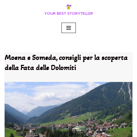
YOUR BEST STORYTELLER
Vai
al
contenuto
Moena e Someda, consigli per la scoperta
della Fata delle Dolomiti