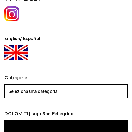
English/ Español
Categorie
DOLOMITI | lago San Pellegrino
V
i