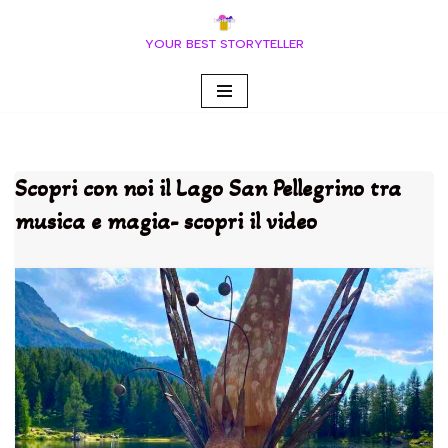
YOUR BEST STORYTELLER
Vai
al
contenuto
Scopri con noi il Lago San Pellegrino tra
musica e magia- scopri il video