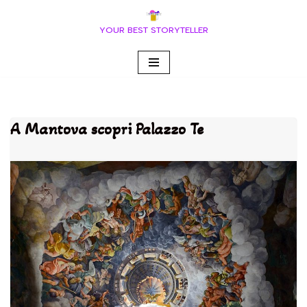
YOUR BEST STORYTELLER
Vai
al
contenuto
A Mantova scopri Palazzo Te