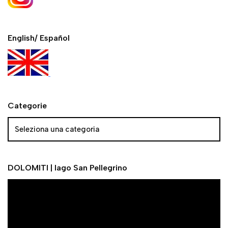
English/ Español
Categorie
DOLOMITI | lago San Pellegrino
V
i
d
e