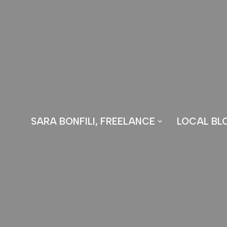
Vai
al
contenuto
SARA BONFILI, FREELANCE
LOCAL BL