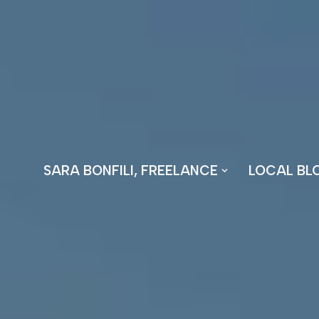
Vai
al
contenuto
SARA BONFILI, FREELANCE
LOCAL BL