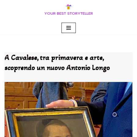
YOUR BEST STORYTELLER
Vai
al
contenuto
A Cavalese, tra primavera e arte,
scoprendo un nuovo Antonio Longo