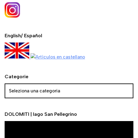
English/ Español
Categorie
DOLOMITI | lago San Pellegrino
V
i