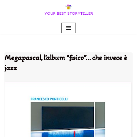
YOUR BEST STORYTELLER
Vai
al
contenuto
Megapascal, l’album “fisico”… che invece è
jazz