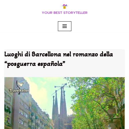
YOUR BEST STORYTELLER
Vai
al
contenuto
Luoghi di Barcellona nel romanzo della
“posguerra española”