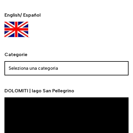
English/ Español
Categorie
DOLOMITI | lago San Pellegrino
V
i
d
e
o