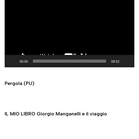
i
d
e
o
P
l
a
y
00:00
08:52
e
r
Pergola (PU)
IL MIO LIBRO Giorgio Manganelli e il viaggio