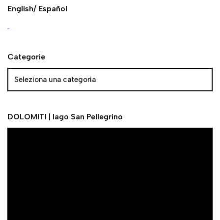
English/ Español
Categorie
DOLOMITI | lago San Pellegrino
V
i
d
e
o
P
l
a