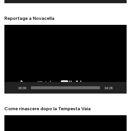
e
r
Reportage a Novacella
V
i
d
e
o
P
l
a
y
00:00
04:28
e
r
Come rinascere dopo la Tempesta Vaia
V
i