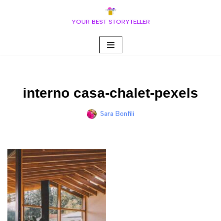
YOUR BEST STORYTELLER
Vai
al
contenuto
interno casa-chalet-pexels
Sara Bonfili