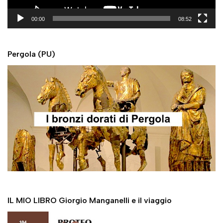
a
y
00:00
08:52
e
r
Pergola (PU)
IL MIO LIBRO Giorgio Manganelli e il viaggio