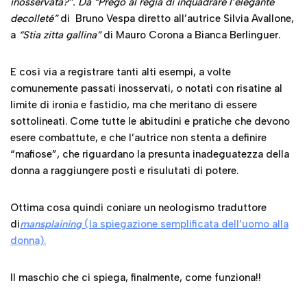
inosservata?”. Da “Prego al regia di inquadrare l’elegante
decolleté”
di Bruno Vespa diretto all’autrice Silvia Avallone,
a
“Stia
zitta gallina”
di Mauro Corona a Bianca Berlinguer.
E così via a registrare tanti alti esempi, a volte
comunemente passati inosservati, o notati con risatine al
limite di ironia e fastidio, ma che meritano di essere
sottolineati. Come tutte le abitudini e pratiche che devono
esere combattute, e che l’autrice non stenta a definire
“mafiose”, che riguardano la presunta inadeguatezza della
donna a raggiungere posti e risulutati di potere.
Ottima cosa quindi coniare un neologismo traduttore
di
mansplaining
(la spiegazione semplificata dell’uomo alla
donna).
Il maschio che ci spiega, finalmente, come funziona!!