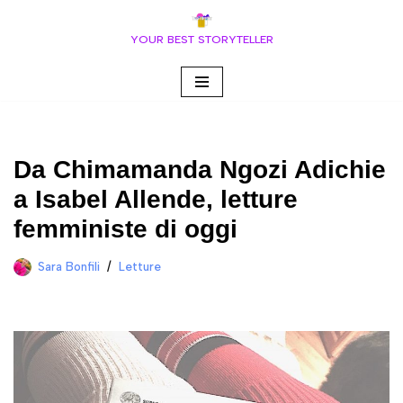
YOUR BEST STORYTELLER
Vai
al
contenuto
Da Chimamanda Ngozi Adichie
a Isabel Allende, letture
femministe di oggi
Sara Bonfili
Letture