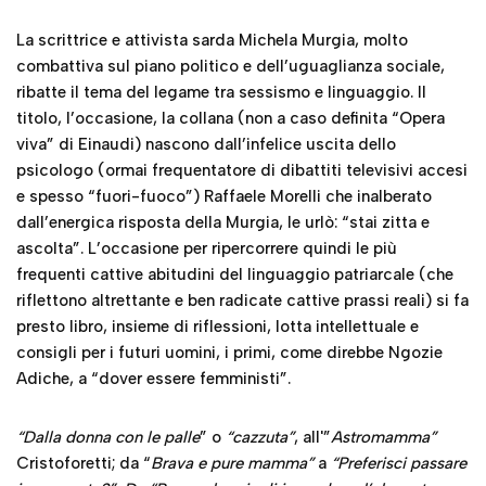
La scrittrice e attivista sarda Michela Murgia, molto
combattiva sul piano politico e dell’uguaglianza sociale,
ribatte il tema del legame tra sessismo e linguaggio. Il
titolo, l’occasione, la collana (non a caso definita “Opera
viva” di Einaudi) nascono dall’infelice uscita dello
psicologo (ormai frequentatore di dibattiti televisivi accesi
e spesso “fuori-fuoco”) Raffaele Morelli che inalberato
dall’energica risposta della Murgia, le urlò: “stai zitta e
ascolta”. L’occasione per ripercorrere quindi le più
frequenti cattive abitudini del linguaggio patriarcale (che
riflettono altrettante e ben radicate cattive prassi reali) si fa
presto libro, insieme di riflessioni, lotta intellettuale e
consigli per i futuri uomini, i primi, come direbbe Ngozie
Adiche, a “dover essere femministi”.
“Dalla donna con le palle
” o
“cazzuta”
, all'”
Astromamma”
Cristoforetti; da “
Brava e pure mamma”
a
“Preferisci passare