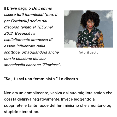
Il breve saggio
Dovremmo
essere tutti femministi
(trad. it
per Feltrinelli) deriva dal
discorso tenuto al TEDx nel
2012.
Beyoncé
ha
esplicitamente ammesso di
essere influenzata dalla
scrittrice, omaggiandola anche
foto @getty
con la citazione del suo
speechnella canzone “Flawless”.
“Sai, tu sei una femminista.” Le dissero.
Non era un complimento, veniva dal suo migliore amico che
così la definiva negativamente. Invece leggendola
scoprirete le tante facce del femminismo che smontano ogi
stupido stereotipo.