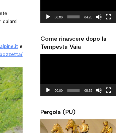
e
ente
o
00:00
04:28
 calarsi
P
l
Come rinascere dopo la
a
Tempesta Vaia
lpine.it
e
y
bozzetta/
e
V
r
i
d
e
o
00:00
08:52
P
l
Pergola (PU)
a
y
e