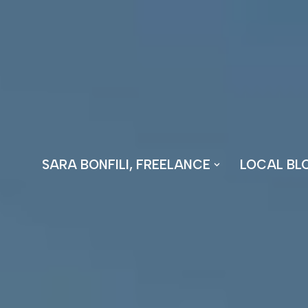
Vai
al
contenuto
SARA BONFILI, FREELANCE
LOCAL BL