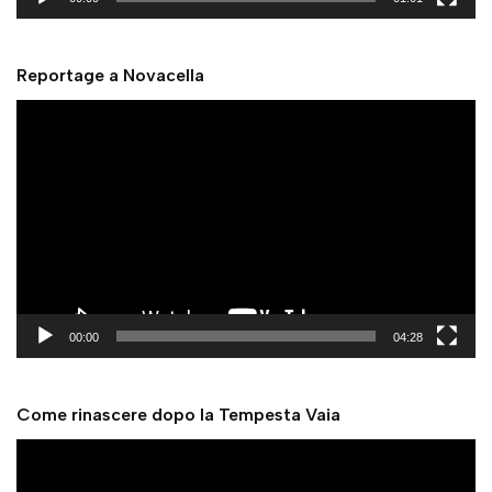
e
r
Reportage a Novacella
V
i
d
e
o
P
l
a
y
00:00
04:28
e
r
Come rinascere dopo la Tempesta Vaia
V
i