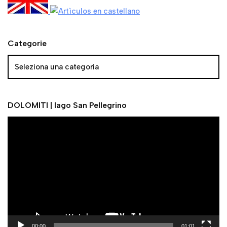
Categorie
DOLOMITI | lago San Pellegrino
V
i
d
e
o
P
l
a
y
00:00
01:01