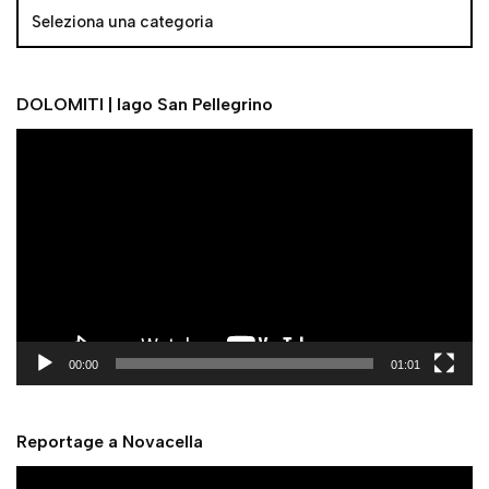
DOLOMITI | lago San Pellegrino
V
i
d
e
o
P
l
a
y
00:00
01:01
e
r
Reportage a Novacella
V