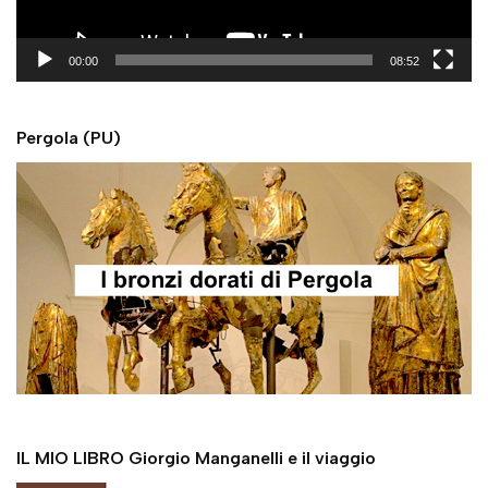
a
y
00:00
08:52
e
r
Pergola (PU)
IL MIO LIBRO Giorgio Manganelli e il viaggio