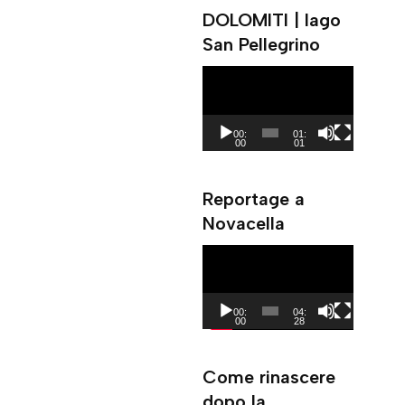
DOLOMITI | lago
San Pellegrino
V
i
d
00:
01:
00
01
e
o
Reportage a
P
Novacella
l
a
V
y
i
e
d
00:
04:
r
00
28
e
o
Come rinascere
P
dopo la
l